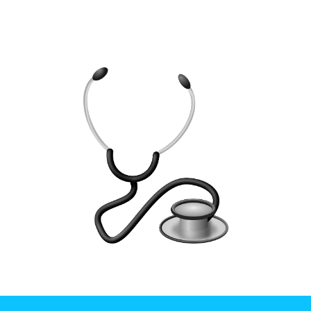
ICAT
Instituto de Ciencias Aplicadas y Tecnología
congreso.hgm@icat.unam.mx