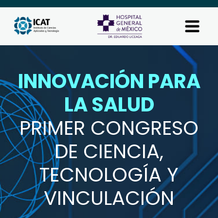
NOVACIÓN PARA
IN
LA SALUD
IMER CONGRESO
PR
DE CIENCIA,
TECNOLOGÍA Y
VINCULACIÓN